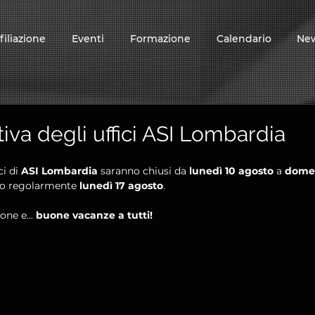
filiazione
Eventi
Formazione
Calendario
Ne
iva degli uffici ASI Lombardia
i di 
ASI Lombardia
 saranno chiusi da 
lunedì 10 agosto
 a 
domen
no regolarmente 
lunedì 17 agosto
.
ne e... 
buone vacanze a tutti!