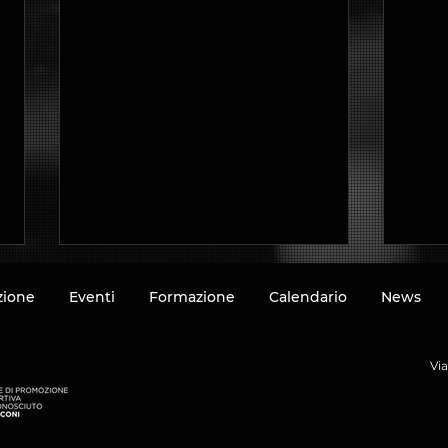
azione
Eventi
Formazione
Calendario
News
Vi
Chiusura estiva degli uffici
Dipe