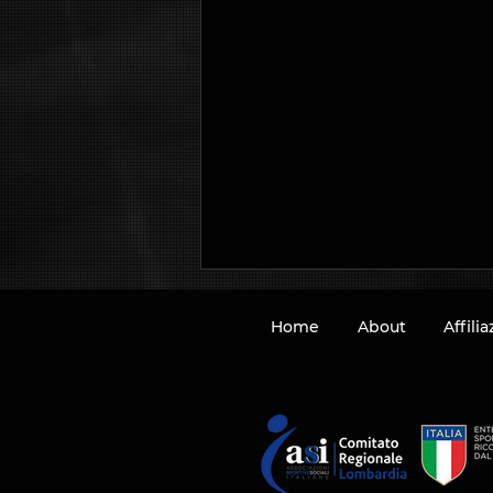
Home
About
Affili
1° Corso Nazionale di