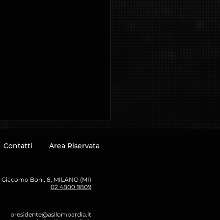
Contatti
Area Riservata
a Giacomo Boni, 8, MILANO (MI)
02 4800 9809
presidente@asilombardia.it
ndenti pubblici e lavoro