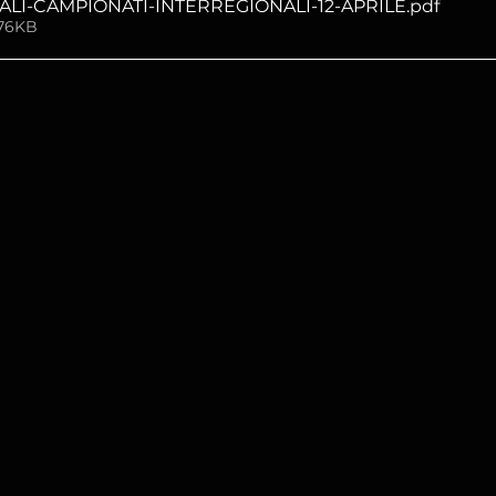
LI-CAMPIONATI-INTERREGIONALI-12-APRILE
.pdf
176KB