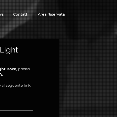
ws
Contatti
Area Riservata
Light
ght Boxe
, presso 
A
.
 al seguente link: