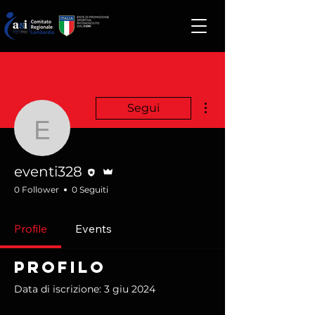
Altre azioni
Segui
eventi328
Redattore
Amministratore
eventi328
0 Follower
0 Seguiti
Profile
Events
Profilo
Data di iscrizione: 3 giu 2024