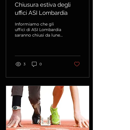
Chiusura estiva degli
uffici ASI Lombardia
Informiamo che gli
uffici di ASI Lombardia
saranno chiusi da lunedì
10 agosto a domenica 16
agosto. Le attività
riprenderanno
regolarmente lunedì 17
agosto. Grazie per la
3
0
comprensione e... buone
vacanze a tutti!