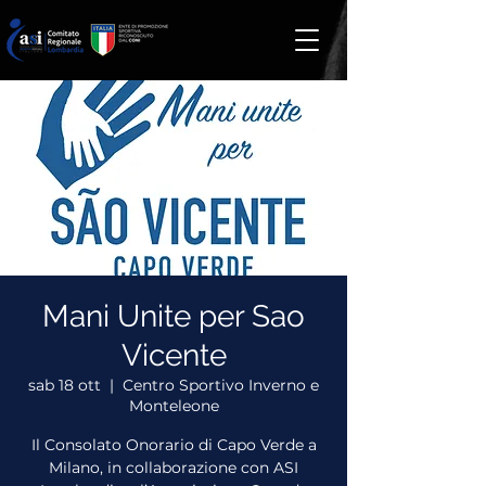
Mani Unite per Sao
Vicente
sab 18 ott
  |  
Centro Sportivo Inverno e
Monteleone
Il Consolato Onorario di Capo Verde a
Milano, in collaborazione con ASI