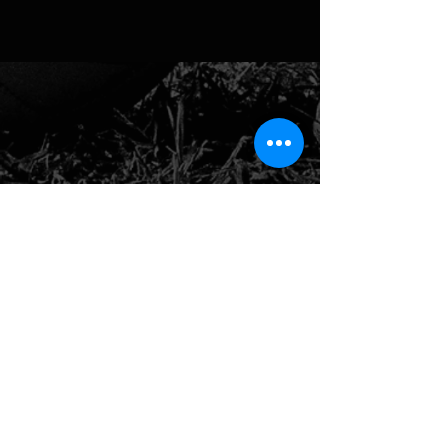
Via Giacomo Boni, 8, MILANO (MI)
02 4800 9809
presidente@asilombardia.it
segreteria@asilombardia.it
eventi@asilombardia.it