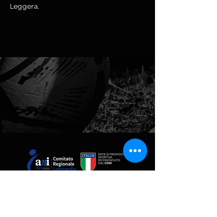
Leggera.
Via Giacomo Boni, 8, MILANO (MI)
02 4800 9809