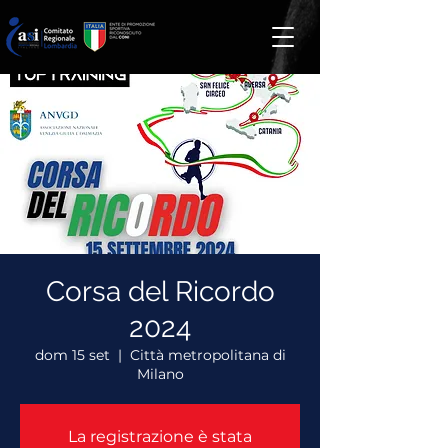
Corsa del Ricordo
2024
dom 15 set
  |  
Città metropolitana di
Milano
La registrazione è stata